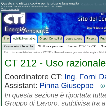
Questo sito utilizza cookie per le proprie funzionalità
Chi siamo
Dove siamo
Contattaci
Come associarsi
Catalogo Norme UN
Chiudendo questo banner acconsenti all'uso dei cookie.
Vedi cookie attivi
Info
Attività Normativa
Gruppi Consultivi
Legislazione
Ricerca
Pubb
Commissioni Tecniche
Struttura e persone
Riunioni CTI-CEN-ISO
Sca
Path:
Home
»
Attività Normativa
»
CT 212 - Uso razionale e gestione dell'energia
»
Attivi
CT 212 - Uso razionale 
Coordinatore CT:
Ing. Forni D
Assistant:
Pinna Giuseppe
-
In questa sezione è riportata tutta
Gruppo di Lavoro, suddivisa tra at