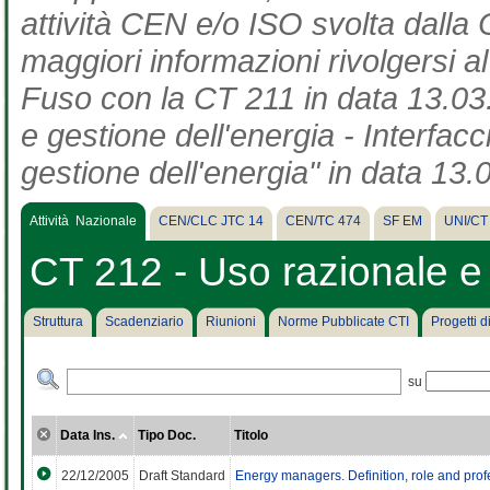
attività CEN e/o ISO svolta dalla 
maggiori informazioni rivolgersi a
Fuso con la CT 211 in data 13.03.
e gestione dell'energia - Interfac
gestione dell'energia" in data 13.
Attività Nazionale
CEN/CLC JTC 14
CEN/TC 474
SF EM
UNI/CT
CT 212 - Uso razionale e 
Struttura
Scadenziario
Riunioni
Norme Pubblicate CTI
Progetti 
su
Data Ins.
Tipo Doc.
Titolo
22/12/2005
Draft Standard
Energy managers. Definition, role and pro