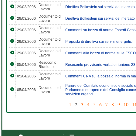
Documento di
29/03/2006
Direttiva Bolkestein sui servizi del mercato
Lavoro
Documento di
29/03/2006
Direttiva Bolkestein sui servizi del mercato
Lavoro
Documento di
29/03/2006
Commenti su bozza di norma Esperti Gest
Lavoro
Documento di
29/03/2006
Proposta di direttiva sui servizi energetici
Lavoro
Documento di
29/03/2006
Commenti alla bozza di norma sulle ESCO
Lavoro
Resoconto
05/04/2006
Resoconto provvisorio verbale riunione 2
Riunione
Documento di
05/04/2006
Commenti CNA sulla bozza di norma in ma
Lavoro
Parere del Comitato economico e sociale eu
Documento di
05/04/2006
Parlamento europeo e del Consiglio concernen
Lavoro
servizien ergetici
1
. 2 .
3
.
4
.
5
.
6
.
7
.
8
.
9
.
10
.
1