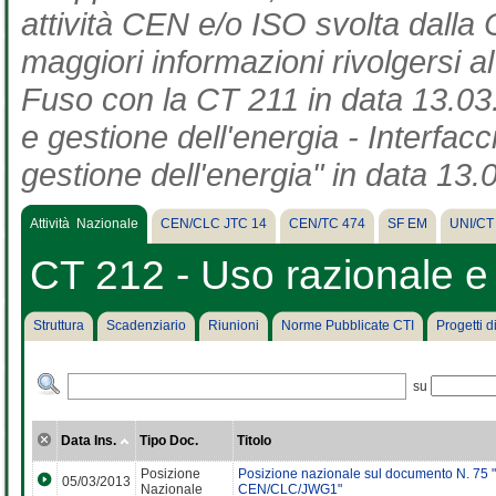
attività CEN e/o ISO svolta dalla 
maggiori informazioni rivolgersi a
Fuso con la CT 211 in data 13.03.
e gestione dell'energia - Interfac
gestione dell'energia" in data 13.
Attività Nazionale
CEN/CLC JTC 14
CEN/TC 474
SF EM
UNI/CT
CT 212 - Uso razionale e 
Struttura
Scadenziario
Riunioni
Norme Pubblicate CTI
Progetti 
su
Data Ins.
Tipo Doc.
Titolo
Posizione
Posizione nazionale sul documento N. 75 "R
05/03/2013
Nazionale
CEN/CLC/JWG1"