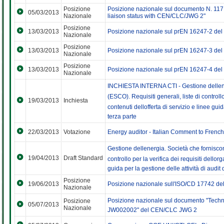
Posizione
Posizione nazionale sul documento N. 117 
05/03/2013
Nazionale
liaison status with CEN/CLC/JWG 2"
Posizione
13/03/2013
Posizione nazionale sul prEN 16247-2 d
Nazionale
Posizione
13/03/2013
Posizione nazionale sul prEN 16247-3 d
Nazionale
Posizione
13/03/2013
Posizione nazionale sul prEN 16247-4 d
Nazionale
INCHIESTA INTERNA CTI - Gestione dellener
(ESCO). Requisiti generali, liste di controllo
19/03/2013
Inchiesta
contenuti dellofferta di servizio e linee gui
terza parte
22/03/2013
Votazione
Energy auditor - Italian Comment to Frenc
Gestione dellenergia. Società che forniscon
19/04/2013
Draft Standard
controllo per la verifica dei requisiti dellor
guida per la gestione delle attività di audit
Posizione
19/06/2013
Posizione nazionale sull'ISO/CD 17742 de
Nazionale
Posizione nazionale sul documento "Tech
Posizione
05/07/2013
Nazionale
JW002002" del CEN/CLC JWG 2