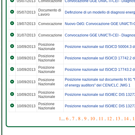
05/07/2013
Convocazione
Convocazione GGE UNI/CTI-CEI - Diagnosi 
Documento di
05/07/2013
Definzione di un modello di diagnosi energet
Lavoro
19/07/2013
Convocazione
Nuovo OdG: Convocazione GGE UNI/CTI-CEI
31/07/2013
Convocazione
Convocazione GGE UNI/CTI-CEI - Diagnosi
Posizione
10/09/2013
Posizione nazionale sul ISO/CD 50004.3 d
Nazionale
Posizione
10/09/2013
Posizione nazionale sul ISO/CD 17742.2 d
Nazionale
Posizione
10/09/2013
Posizione nazionale sul ISO/CD 17743.2 d
Nazionale
Posizione nazionale sul documento N 91 
Posizione
10/09/2013
Nazionale
of energy auditors" del CEN/CLC JWG 1
Posizione
10/09/2013
Posizione nazionale sul ISO/IEC DIS 13273
Nazionale
Posizione
10/09/2013
Posizione nazionale sul ISO/IEC DIS 13273
Nazionale
1
...
6
.
7
.
8
.
9
.
10
.
11
.
12
.
13
.
14
.
1