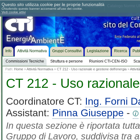
Questo sito utilizza cookie per le proprie funzionalità
Chi siamo
Dove siamo
Contattaci
Come associarsi
Catalogo Norme UN
Chiudendo questo banner acconsenti all'uso dei cookie.
Vedi cookie attivi
Info
Attività Normativa
Gruppi Consultivi
Legislazione
Ricerca
Pubb
Commissioni Tecniche
Struttura e persone
Riunioni CTI-CEN-ISO
Sca
Path:
Home
»
Attività Normativa
»
CT 212 - Uso razionale e gestione dell'energia
»
Attivi
CT 212 - Uso razionale 
Coordinatore CT:
Ing. Forni D
Assistant:
Pinna Giuseppe
-
In questa sezione è riportata tutta
Gruppo di Lavoro, suddivisa tra at