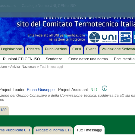
associarsi
Catalogo Norme UNI, CEN e ISO
Legislazione
Ricerca
Pubblicazioni
Corsi
Eventi
Validazione Softwar
Riunioni CTI-CEN-ISO
Scadenze
Come nasce una norma
Documenti a 
olare
»
Attività Nazionale
» Tutti i messaggi
Project Leader:
Pinna Giuseppe
- Project Assistant:
N.D.
-
azione del Gruppo Consultivo o della Commissione Tecnica, suddivisa tra attività na
tee.
 180
me Pubblicate CTI
Progetti di norma CTI
Tutti i messaggi