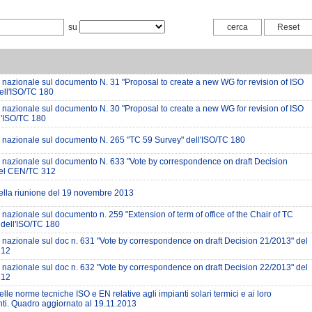
su
 nazionale sul documento N. 31 "Proposal to create a new WG for revision of ISO
ell'ISO/TC 180
 nazionale sul documento N. 30 "Proposal to create a new WG for revision of ISO
l'ISO/TC 180
 nazionale sul documento N. 265 "TC 59 Survey" dell'ISO/TC 180
 nazionale sul documento N. 633 "Vote by correspondence on draft Decision
del CEN/TC 312
ella riunione del 19 novembre 2013
nazionale sul documento n. 259 "Extension of term of office of the Chair of TC
dell'ISO/TC 180
 nazionale sul doc n. 631 "Vote by correspondence on draft Decision 21/2013" del
312
 nazionale sul doc n. 632 "Vote by correspondence on draft Decision 22/2013" del
312
elle norme tecniche ISO e EN relative agli impianti solari termici e ai loro
i. Quadro aggiornato al 19.11.2013