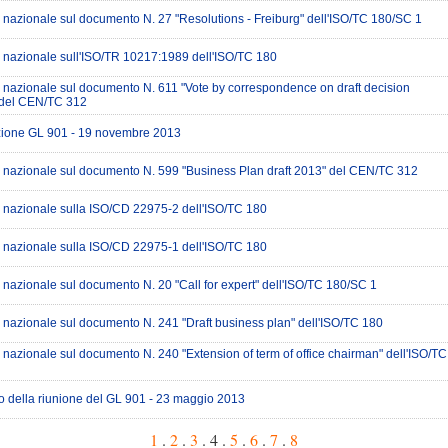
 nazionale sul documento N. 27 "Resolutions - Freiburg" dell'ISO/TC 180/SC 1
 nazionale sull'ISO/TR 10217:1989 dell'ISO/TC 180
 nazionale sul documento N. 611 "Vote by correspondence on draft decision
 del CEN/TC 312
ione GL 901 - 19 novembre 2013
 nazionale sul documento N. 599 "Business Plan draft 2013" del CEN/TC 312
 nazionale sulla ISO/CD 22975-2 dell'ISO/TC 180
 nazionale sulla ISO/CD 22975-1 dell'ISO/TC 180
 nazionale sul documento N. 20 "Call for expert" dell'ISO/TC 180/SC 1
 nazionale sul documento N. 241 "Draft business plan" dell'ISO/TC 180
 nazionale sul documento N. 240 "Extension of term of office chairman" dell'ISO/TC
 della riunione del GL 901 - 23 maggio 2013
1
.
2
.
3
. 4 .
5
.
6
.
7
.
8