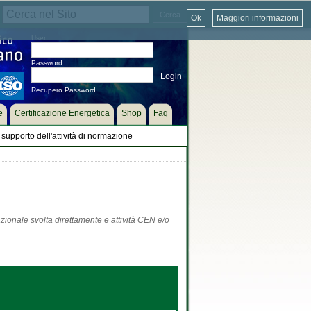
Ok
Maggiori informazioni
User
Password
Recupero Password
e
Certificazione Energetica
Shop
Faq
supporto dell'attività di normazione
zionale svolta direttamente e attività CEN e/o