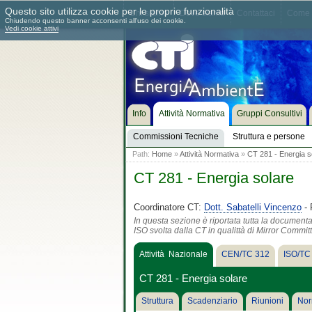
Questo sito utilizza cookie per le proprie funzionalità
Chi siamo
Dove siamo
Contattaci
Come 
Chiudendo questo banner acconsenti all'uso dei cookie.
Vedi cookie attivi
Info
Attività Normativa
Gruppi Consultivi
Commissioni Tecniche
Struttura e persone
Path:
Home
»
Attività Normativa
»
CT 281 - Energia s
CT 281 - Energia solare
Coordinatore CT:
Dott. Sabatelli Vincenzo
- 
In questa sezione è riportata tutta la document
ISO svolta dalla CT in qualittà di Mirror Commit
Attività Nazionale
CEN/TC 312
ISO/TC
CT 281 - Energia solare
Struttura
Scadenziario
Riunioni
Nor