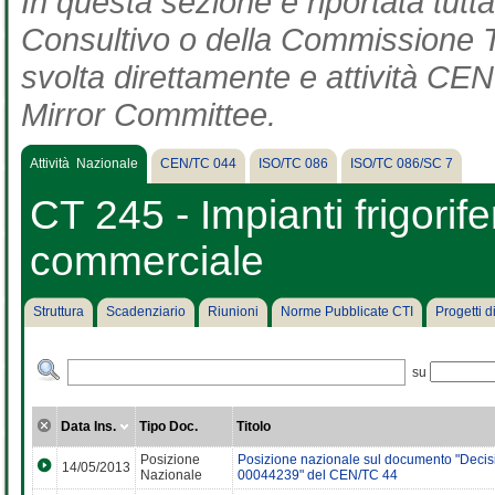
In questa sezione è riportata tut
Consultivo o della Commissione Te
svolta direttamente e attività CEN 
Mirror Committee.
Attività Nazionale
CEN/TC 044
ISO/TC 086
ISO/TC 086/SC 7
CT 245 - Impianti frigorife
commerciale
Struttura
Scadenziario
Riunioni
Norme Pubblicate CTI
Progetti 
su
Data Ins.
Tipo Doc.
Titolo
Posizione
Posizione nazionale sul documento "Decisi
14/05/2013
Nazionale
00044239" del CEN/TC 44