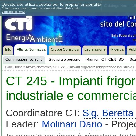
Questo sito utilizza cookie per le proprie funzionalità
Chi siamo
Dove siamo
Contattaci
Come associarsi
Catalogo Norme UN
Chiudendo questo banner acconsenti all'uso dei cookie.
Vedi cookie attivi
Info
Attività Normativa
Gruppi Consultivi
Legislazione
Ricerca
Pubb
Commissioni Tecniche
Struttura e persone
Riunioni CTI-CEN-ISO
Sca
Path:
Home
»
Attività Normativa
»
CT 245 - Impianti frigoriferi: refrigerazione industriale
CT 245 - Impianti frigori
industriale e commerci
Coordinatore CT:
Sig. Beret
Leader:
Molinari Dario
- Proje