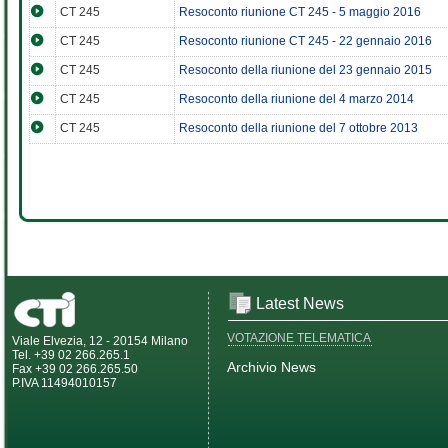
CT 245
Resoconto riunione CT 245 - 5 maggio 2016
CT 245
Resoconto riunione CT 245 - 22 gennaio 2016
CT 245
Resoconto della riunione del 23 gennaio 2015
CT 245
Resoconto della riunione del 4 marzo 2014
CT 245
Resoconto della riunione del 7 ottobre 2013
Latest News
VOTAZIONE TELEMATICA
Viale Elvezia, 12 - 20154 Milano
Tel. +39 02 266.265.1
Archivio News
Fax +39 02 266.265.50
P.IVA 11494010157