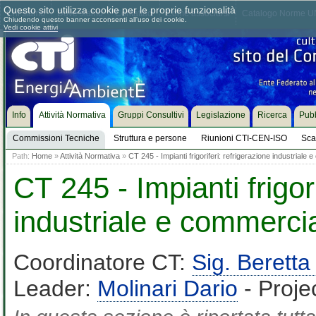
Questo sito utilizza cookie per le proprie funzionalità
Chi siamo
Dove siamo
Contattaci
Come associarsi
Catalogo Norme UN
Chiudendo questo banner acconsenti all'uso dei cookie.
Vedi cookie attivi
Info
Attività Normativa
Gruppi Consultivi
Legislazione
Ricerca
Pubb
Commissioni Tecniche
Struttura e persone
Riunioni CTI-CEN-ISO
Sca
Path:
Home
»
Attività Normativa
»
CT 245 - Impianti frigoriferi: refrigerazione industriale
CT 245 - Impianti frigori
industriale e commerci
Coordinatore CT:
Sig. Beret
Leader:
Molinari Dario
- Proje