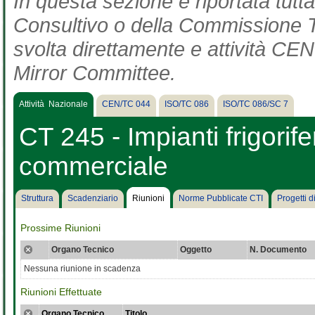
In questa sezione è riportata tut
Consultivo o della Commissione Te
svolta direttamente e attività CEN 
Mirror Committee.
Attività Nazionale
CEN/TC 044
ISO/TC 086
ISO/TC 086/SC 7
CT 245 - Impianti frigorife
commerciale
Struttura
Scadenziario
Riunioni
Norme Pubblicate CTI
Progetti 
Prossime Riunioni
Organo Tecnico
Oggetto
N. Documento
Nessuna riunione in scadenza
Riunioni Effettuate
Organo Tecnico
Titolo