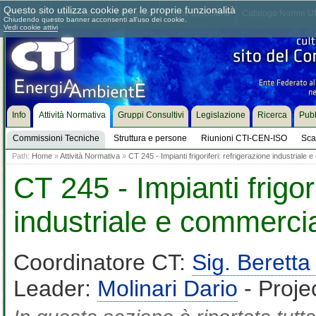
Questo sito utilizza cookie per le proprie funzionalità
Chi siamo
Dove siamo
Contattaci
Come associarsi
Catalogo Norme UN
Chiudendo questo banner acconsenti all'uso dei cookie.
Vedi cookie attivi
Info
Attività Normativa
Gruppi Consultivi
Legislazione
Ricerca
Pubb
Commissioni Tecniche
Struttura e persone
Riunioni CTI-CEN-ISO
Sca
Path:
Home
»
Attività Normativa
»
CT 245 - Impianti frigoriferi: refrigerazione industriale
CT 245 - Impianti frigori
industriale e commerci
Coordinatore CT:
Sig. Beret
Leader:
Molinari Dario
- Proje