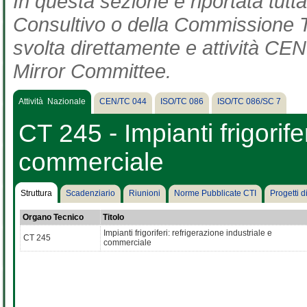
In questa sezione è riportata tut
Consultivo o della Commissione Te
svolta direttamente e attività CEN 
Mirror Committee.
Attività Nazionale
CEN/TC 044
ISO/TC 086
ISO/TC 086/SC 7
CT 245 - Impianti frigorife
commerciale
Struttura
Scadenziario
Riunioni
Norme Pubblicate CTI
Progetti 
Organo Tecnico
Titolo
Impianti frigoriferi: refrigerazione industriale e
CT 245
commerciale