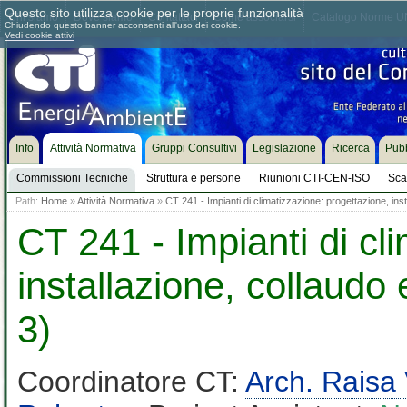
Questo sito utilizza cookie per le proprie funzionalità
Chi siamo
Dove siamo
Contattaci
Come associarsi
Catalogo Norme UN
Chiudendo questo banner acconsenti all'uso dei cookie.
Vedi cookie attivi
Info
Attività Normativa
Gruppi Consultivi
Legislazione
Ricerca
Pubb
Commissioni Tecniche
Struttura e persone
Riunioni CTI-CEN-ISO
Sca
Path:
Home
»
Attività Normativa
»
CT 241 - Impianti di climatizzazione: progettazione, ins
CT 241 - Impianti di cl
installazione, collaudo
3)
Coordinatore CT:
Arch. Raisa 