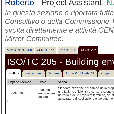
Roberto
- Project Assistant:
N
In questa sezione è riportata tut
Consultivo o della Commissione Te
svolta direttamente e attività CEN 
Mirror Committee.
Attività Nazionale
CEN/TC 156
ISO/TC 117
ISO/TC 205
ISO/TC 205 - Building en
Struttura
Scadenziario
Riunioni
Norme Pubblicate ISO
Progetti 
Organo Tecnico
Titolo
Scopo
Standardizzazione nel campo della progett
Building
una fattibile efficienza e conservazione e
ISO/TC 205
environment
dell'aria e delle proprietà termiche, acus
design
attrezzature di costruzione e isolamento 