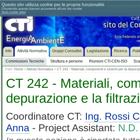
Questo sito utilizza cookie per le proprie funzionalità
Chi siamo
Dove siamo
Contattaci
Come associarsi
Catalogo Norme UN
Chiudendo questo banner acconsenti all'uso dei cookie.
Vedi cookie attivi
Info
Attività Normativa
Gruppi Consultivi
Legislazione
Ricerca
Pubb
Commissioni Tecniche
Struttura e persone
Riunioni CTI-CEN-ISO
Sca
Path:
Home
»
Attività Normativa
»
CT 242 - Materiali, componenti e sistemi per la depurazio
CT 242 - Materiali, com
depurazione e la filtraz
Coordinatore CT:
Ing. Rossi C
Anna
- Project Assistant:
N.D.