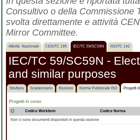
In questa sezione è riportata tut
Consultivo o della Commissione Te
svolta direttamente e attività CEN 
Mirror Committee.
Attività Nazionale
CEN/TC 195
IEC/TC 59/SC59N
ISO/TC 142
IEC/TC 59/SC59N - Electr
and similar purposes
Struttura
Scadenziario
Riunioni
Norme Pubblicate ISO
Progetti 
Progetti in corso
Codice Workitem
Codice Norma
Non ci sono documenti disponibili in questa sezione