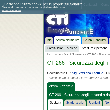
Questo sito utilizza cookie per le proprie funzionalità
Chi siamo
Dove siamo
Contattaci
Come 
Chiudendo questo banner acconsenti all'uso dei cookie.
Vedi cookie attivi
Info
Attività Normativa
Gruppi Consultivi
Commissioni Tecniche
Struttura e persone
Path:
Home
»
Attività Normativa
»
CT 266 - Sicurezza d
CT 266 - Sicurezza degli im
Coordinatore CT:
Sig. Vazzana Fabrizio
- Pr
Titolo e scopo cambiati a novembre 2023 con pa
Attività Nazionale
CT 266 - Sicurezza degli impianti a risc
Struttura
Scadenziario
Riunioni
Nor