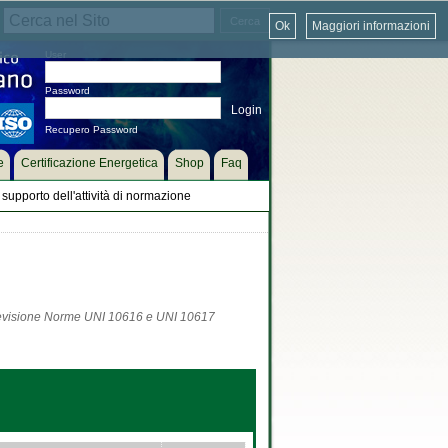
Ok
Maggiori informazioni
User
Password
Recupero Password
e
Certificazione Energetica
Shop
Faq
supporto dell'attività di normazione
- Revisione Norme UNI 10616 e UNI 10617