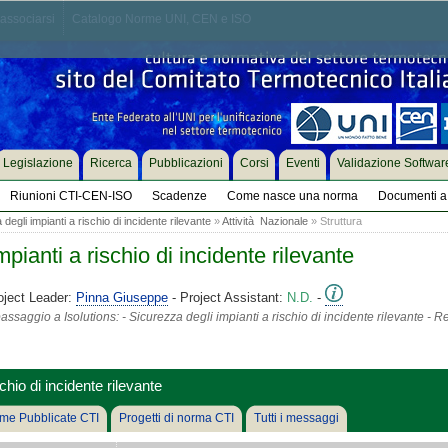
associarsi
Catalogo Norme UNI, CEN e ISO
Legislazione
Ricerca
Pubblicazioni
Corsi
Eventi
Validazione Softwar
Riunioni CTI-CEN-ISO
Scadenze
Come nasce una norma
Documenti a 
egli impianti a rischio di incidente rilevante
»
Attività Nazionale
» Struttura
pianti a rischio di incidente rilevante
oject Leader:
Pinna Giuseppe
- Project Assistant:
N.D.
-
ssaggio a Isolutions: - Sicurezza degli impianti a rischio di incidente rilevante 
hio di incidente rilevante
me Pubblicate CTI
Progetti di norma CTI
Tutti i messaggi