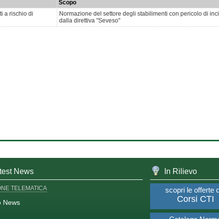
Scopo
i a rischio di
Normazione del settore degli stabilimenti con pericolo di incid
dalla direttiva "Seveso"
test News
In Rilievo
ONE TELEMATICA
scopri le offerte 
Corsi CTI
o News