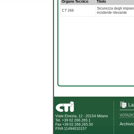
Organo Tecnico
Titolo
Sicurezza degli impiant
CT 266
incidente rilevante
La
VOTAZI
Viale Elvezia, 12 - 20154 Milano
Tel. +39 02 266.265.1
Archivi
Fax +39 02 266.265.50
P.IVA 11494010157