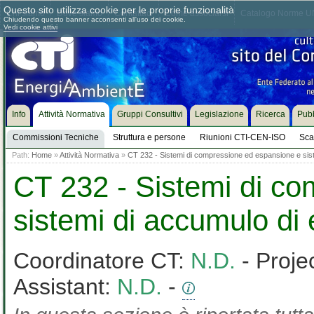
Questo sito utilizza cookie per le proprie funzionalità
Chi siamo
Dove siamo
Contattaci
Come associarsi
Catalogo Norme UN
Chiudendo questo banner acconsenti all'uso dei cookie.
Vedi cookie attivi
Info
Attività Normativa
Gruppi Consultivi
Legislazione
Ricerca
Pubb
Commissioni Tecniche
Struttura e persone
Riunioni CTI-CEN-ISO
Sca
Path:
Home
»
Attività Normativa
»
CT 232 - Sistemi di compressione ed espansione e sis
CT 232 - Sistemi di c
sistemi di accumulo di
Coordinatore CT:
N.D.
- Proje
Assistant:
N.D.
-