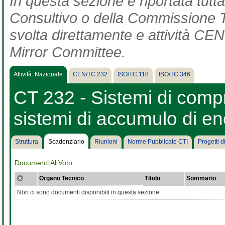
In questa sezione è riportata tut
Consultivo o della Commissione Te
svolta direttamente e attività CEN 
Mirror Committee.
Attività Nazionale
CEN/TC 232
ISO/TC 118
ISO/TC 346
CT 232 - Sistemi di com
sistemi di accumulo di e
Struttura
Scadenziario
Riunioni
Norme Pubblicate CTI
Progetti 
Documenti Al Voto
Organo Tecnico
Titolo
Sommario
Non ci sono documenti disponibili in questa sezione