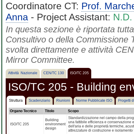
Coordinatore CT:
Prof. March
Anna
- Project Assistant:
N.D.
In questa sezione è riportata tut
Consultivo o della Commissione Te
svolta direttamente e attività CEN 
Mirror Committee.
Attività Nazionale
CEN/TC 130
ISO/TC 205
ISO/TC 205 - Building en
Struttura
Scadenziario
Riunioni
Norme Pubblicate ISO
Progetti 
Organo Tecnico
Titolo
Scopo
Standardizzazione nel campo della progett
Building
una fattibile efficienza e conservazione e
ISO/TC 205
environment
dell'aria e delle proprietà termiche, acus
design
attrezzature di costruzione e isolamento 