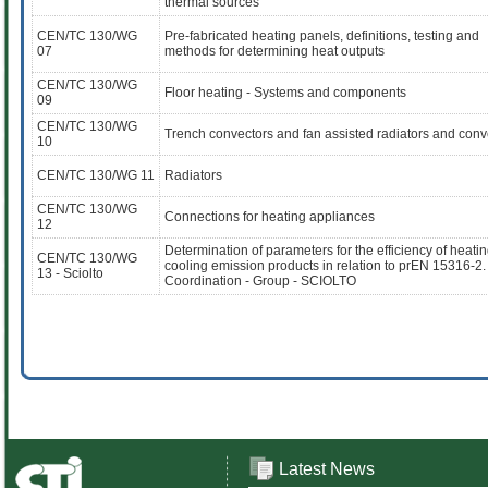
thermal sources
CEN/TC 130/WG
Pre-fabricated heating panels, definitions, testing and
07
methods for determining heat outputs
CEN/TC 130/WG
Floor heating - Systems and components
09
CEN/TC 130/WG
Trench convectors and fan assisted radiators and conv
10
CEN/TC 130/WG 11
Radiators
CEN/TC 130/WG
Connections for heating appliances
12
Determination of parameters for the efficiency of heati
CEN/TC 130/WG
cooling emission products in relation to prEN 15316-2.
13 - Sciolto
Coordination - Group - SCIOLTO
Latest News