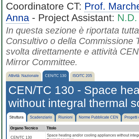
Coordinatore CT:
Prof. March
Anna
- Project Assistant:
N.D.
In questa sezione è riportata tut
Consultivo o della Commissione Te
svolta direttamente e attività CEN 
Mirror Committee.
Attività Nazionale
CEN/TC 130
ISO/TC 205
CEN/TC 130 - Space heat
without integral thermal 
Struttura
Scadenziario
Riunioni
Norme Pubblicate CEN
Progetti
Organo Tecnico
Titolo
Space heating and/or cooling appliances without integ
CEN/TC 130