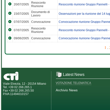
Resoconto
20/07/2005
Resoconto riunione Gruppo Pannelli - 
Riunione
Documento di
15/07/2005
Osservazioni per la riunione del 14 lu
Lavoro
07/07/2005
Convocazione
Convocazione riunione Gruppo Pannel
Resoconto
07/07/2005
Resoconto riunione Gruppo Pannelli -
Riunione
09/06/2005
Convocazione
Convocazione riunione Gruppo Pannel
1
.
Latest News
VOTAZIONE TELEMATICA
Viale Elvezia, 12 - 20154 Milano
Tel. +39 02 266.265.1
Archivio News
Fax +39 02 266.265.50
P.IVA 11494010157