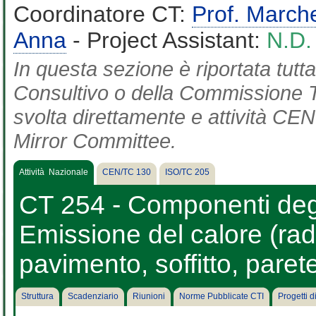
Coordinatore CT:
Prof. March
Anna
- Project Assistant:
N.D.
In questa sezione è riportata tut
Consultivo o della Commissione Te
svolta direttamente e attività CEN 
Mirror Committee.
Attività Nazionale
CEN/TC 130
ISO/TC 205
CT 254 - Componenti degli
Emissione del calore (radi
pavimento, soffitto, parete
Struttura
Scadenziario
Riunioni
Norme Pubblicate CTI
Progetti 