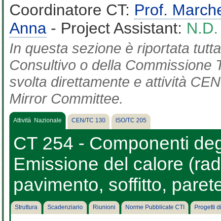
Coordinatore CT:
Prof. March
Anna
- Project Assistant:
N.D.
In questa sezione è riportata tut
Consultivo o della Commissione Te
svolta direttamente e attività CEN 
Mirror Committee.
Attività Nazionale
CEN/TC 130
ISO/TC 205
CT 254 - Componenti degli
Emissione del calore (radi
pavimento, soffitto, parete
Struttura
Scadenziario
Riunioni
Norme Pubblicate CTI
Progetti 