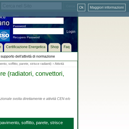
Ok
Maggiori informazioni
User
Password
Recupero Password
e
Certificazione Energetica
Shop
Faq
supporto dell'attività di normazione
to, soffitto, parete, strisce radianti)
»
Attività
 (radiatori, convettori,
zionale svolta direttamente e attività CEN e/o
avimento, soffitto, parete, strisce