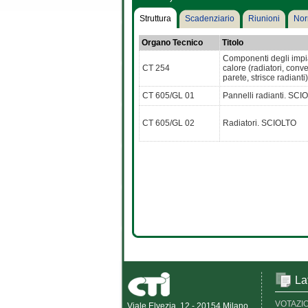
Struttura
Scadenziario
Riunioni
Nor
Organo Tecnico
Titolo
Componenti degli impia
CT 254
calore (radiatori, conve
parete, strisce radianti)
CT 605/GL 01
Pannelli radianti. SCI
CT 605/GL 02
Radiatori. SCIOLTO
La
VOTAZI
Viale Elvezia, 12 - 20154 Milano