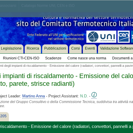
associarsi
Catalogo Norme UNI, CEN e ISO
Legislazione
Ricerca
Pubblicazioni
Corsi
Eventi
Validazione Softwar
Riunioni CTI-CEN-ISO
Scadenze
Come nasce una norma
Documenti a 
degli impianti di riscaldamento - Emissione del calore (radiatori, convettori, pannelli a pavimen
mpianti di riscaldamento - Emissione del calore
to, parete, strisce radianti)
oject Leader:
Martino Anna
- Project Assistant:
N.D.
-
azione del Gruppo Consultivo o della Commissione Tecnica, suddivisa tra attività na
tee.
 205
iscaldamento - Emissione del calore (radiatori, convettori, pannelli a p