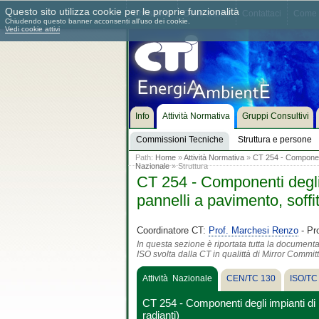
Questo sito utilizza cookie per le proprie funzionalità
Chi siamo
Dove siamo
Contattaci
Come 
Chiudendo questo banner acconsenti all'uso dei cookie.
Vedi cookie attivi
Info
Attività Normativa
Gruppi Consultivi
Commissioni Tecniche
Struttura e persone
Path:
Home
»
Attività Normativa
»
CT 254 - Componenti 
Nazionale
» Struttura
CT 254 - Componenti degli i
pannelli a pavimento, soffit
Coordinatore CT:
Prof. Marchesi Renzo
- Pr
In questa sezione è riportata tutta la document
ISO svolta dalla CT in qualittà di Mirror Commit
Attività Nazionale
CEN/TC 130
ISO/TC
CT 254 - Componenti degli impianti di r
radianti)