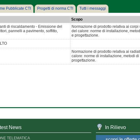
me Pubblicate CTI
Progetti di norma CTI
Tutti i messaggi
Scopo
nti di riscaldamento - Emissione del
Normazione di prodotto relativa ai corpi s
ttori, pannelli a pavimento, soffitto,
del calore: norme di installazione, met
e progettazione.
OLTO
Normazione di prodotto relativa ai radiato
calore: norme di installazione, metodi 
progettazione.
test News
In Rilievo
ONE TELEMATICA
scopri le offerte 