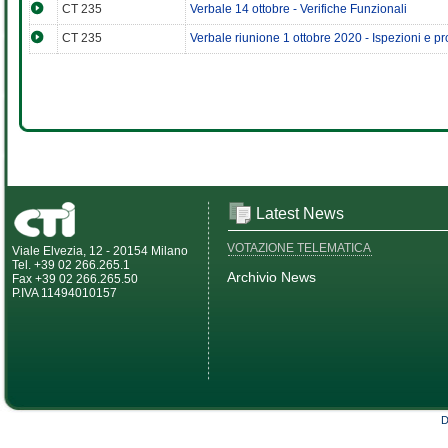
CT 235
Verbale 14 ottobre - Verifiche Funzionali
CT 235
Verbale riunione 1 ottobre 2020 - Ispezioni e
Latest News
VOTAZIONE TELEMATICA
Viale Elvezia, 12 - 20154 Milano
Tel. +39 02 266.265.1
Archivio News
Fax +39 02 266.265.50
P.IVA 11494010157
D