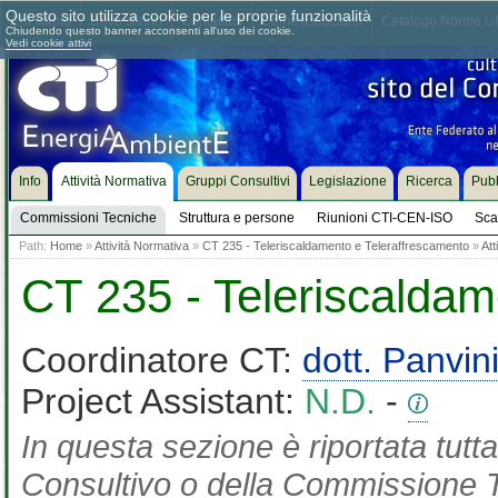
Questo sito utilizza cookie per le proprie funzionalità
Chi siamo
Dove siamo
Contattaci
Come associarsi
Catalogo Norme UN
Chiudendo questo banner acconsenti all'uso dei cookie.
Vedi cookie attivi
Info
Attività Normativa
Gruppi Consultivi
Legislazione
Ricerca
Pubb
Commissioni Tecniche
Struttura e persone
Riunioni CTI-CEN-ISO
Sca
Path:
Home
»
Attività Normativa
»
CT 235 - Teleriscaldamento e Teleraffrescamento
»
Att
CT 235 - Teleriscaldam
Coordinatore CT:
dott. Panvin
Project Assistant:
N.D.
-
In questa sezione è riportata tut
Consultivo o della Commissione Te