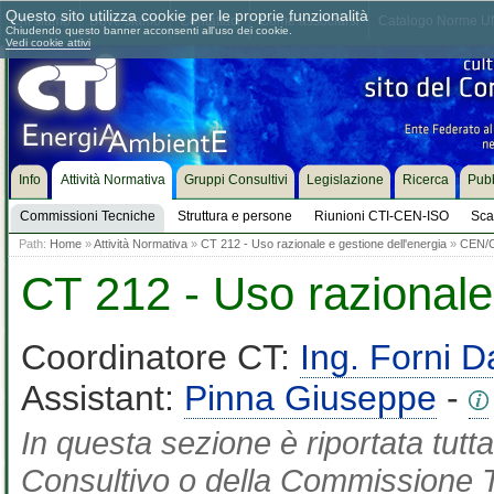
Questo sito utilizza cookie per le proprie funzionalità
Chi siamo
Dove siamo
Contattaci
Come associarsi
Catalogo Norme UN
Chiudendo questo banner acconsenti all'uso dei cookie.
Vedi cookie attivi
Info
Attività Normativa
Gruppi Consultivi
Legislazione
Ricerca
Pubb
Commissioni Tecniche
Struttura e persone
Riunioni CTI-CEN-ISO
Sca
Path:
Home
»
Attività Normativa
»
CT 212 - Uso razionale e gestione dell'energia
»
CEN/
CT 212 - Uso razionale 
Coordinatore CT:
Ing. Forni D
Assistant:
Pinna Giuseppe
-
In questa sezione è riportata tut
Consultivo o della Commissione Te