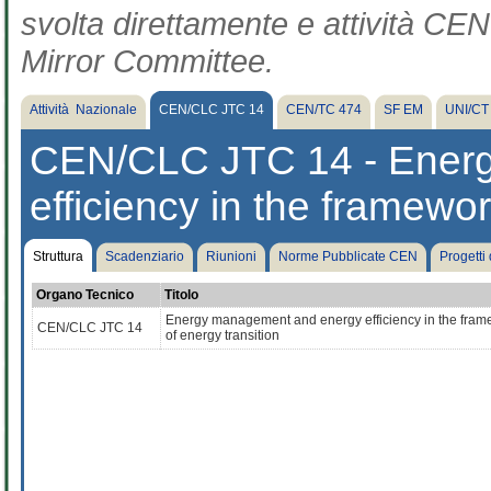
svolta direttamente e attività CEN 
Mirror Committee.
Attività Nazionale
CEN/CLC JTC 14
CEN/TC 474
SF EM
UNI/CT
CEN/CLC JTC 14 - Ener
efficiency in the framewor
Struttura
Scadenziario
Riunioni
Norme Pubblicate CEN
Progetti
Organo Tecnico
Titolo
Energy management and energy efficiency in the fram
CEN/CLC JTC 14
of energy transition