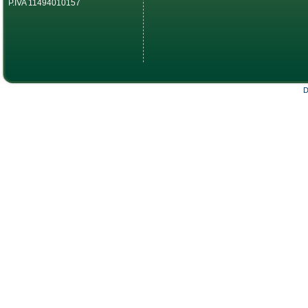
P.IVA 11494010157
D