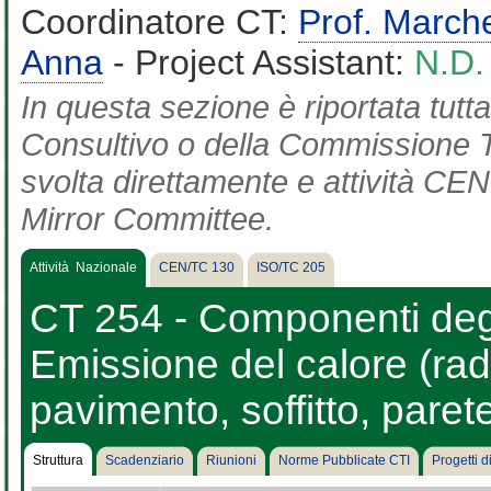
Coordinatore CT:
Prof. March
Anna
- Project Assistant:
N.D.
In questa sezione è riportata tut
Consultivo o della Commissione Te
svolta direttamente e attività CEN 
Mirror Committee.
Attività Nazionale
CEN/TC 130
ISO/TC 205
CT 254 - Componenti degli
Emissione del calore (radi
pavimento, soffitto, parete
Struttura
Scadenziario
Riunioni
Norme Pubblicate CTI
Progetti 