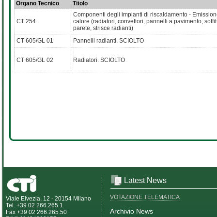
Organo Tecnico
Titolo
Componenti degli impianti di riscaldamento - Emission
CT 254
calore (radiatori, convettori, pannelli a pavimento, soffit
parete, strisce radianti)
CT 605/GL 01
Pannelli radianti. SCIOLTO
CT 605/GL 02
Radiatori. SCIOLTO
Latest News
VOTAZIONE TELEMATICA
Viale Elvezia, 12 - 20154 Milano
Tel. +39 02 266.265.1
Archivio News
Fax +39 02 266.265.50