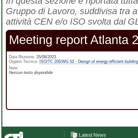
In questa sezione è riportata tutta
Gruppo di Lavoro, suddivisa tra at
attività CEN e/o ISO svolta dal GL
Meeting report Atlanta 
Data Riunione:
25/08/2023
Organo Tecnico:
ISO/TC 205/WG 02 - Design of energy-efficient buildin
Note:
Nessun testo disponibile
Latest News