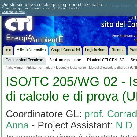
Questo sito utilizza cookie per le proprie funzionalità
Chi siamo
Dove siamo
Contattaci
Come associarsi
Catalogo Norme UN
Chiudendo questo banner acconsenti all'uso dei cookie.
Vedi cookie attivi
Info
Attività Normativa
Gruppi Consultivi
Legislazione
Ricerca
Pubb
Commissioni Tecniche
Struttura e persone
Riunioni CTI-CEN-ISO
Sca
Path:
Home
»
Attività normativa
»
Isolanti e isolamento - Metodi di calcolo e di prova (U
ISO/TC 205/WG 02 - Iso
di calcolo e di prova (
Coordinatore GL:
prof. Corra
Anna
- Project Assistant:
N.D.