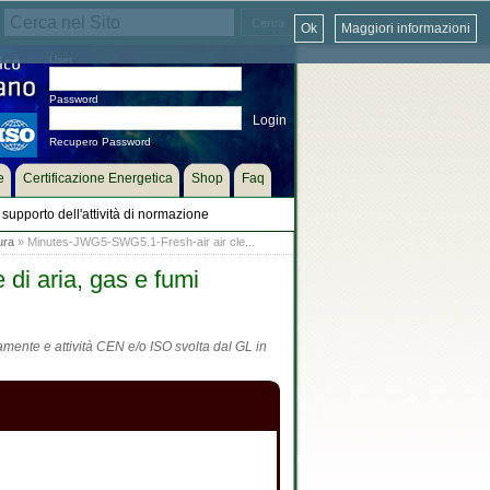
Ok
Maggiori informazioni
User
Password
Recupero Password
e
Certificazione Energetica
Shop
Faq
supporto dell'attività di normazione
ura
» Minutes-JWG5-SWG5.1-Fresh-air air cle...
 di aria, gas e fumi
tamente e attività CEN e/o ISO svolta dal GL in