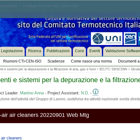
associarsi
Catalogo Norme UNI, CEN e ISO
Legislazione
Ricerca
Pubblicazioni
Corsi
Eventi
Validazione Softwar
Riunioni CTI-CEN-ISO
Scadenze
Come nasce una norma
Documenti a 
i e sistemi per la depurazione e la filtrazione di aria, gas e fumi
»
IEC/TC 59/SC59N
»
Strutt
ti e sistemi per la depurazione e la filtrazione
ect Leader:
Martino Anna
- Project Assistant:
N.D.
-
ione dell'attività del Gruppo di Lavoro, suddivisa tra attività nazionale svolta diret
ir air cleaners 20220901 Web Mtg
air cleaners