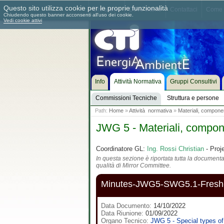
Questo sito utilizza cookie per le proprie funzionalità
Chi siamo
Dove siamo
Contattaci
Come 
Chiudendo questo banner acconsenti all'uso dei cookie.
Vedi cookie attivi
Info
Attività Normativa
Gruppi Consultivi
Commissioni Tecniche
Struttura e persone
Path:
Home
»
Attività normativa
»
Materiali, component
JWG 5 - Materiali, componen
Coordinatore GL:
Ing. Rossi Christian
- Proj
In questa sezione è riportata tutta la documentaz
qualità di Mirror Committee.
Minutes-JWG5-SWG5.1-Fresh-a
Data Documento:
14/10/2022
Data Riunione:
01/09/2022
Organo Tecnico:
JWG 5 - Special types of 