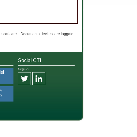
 scaricare il Documento devi essere loggato!
Social CTI
Seguici!
dei
e
O