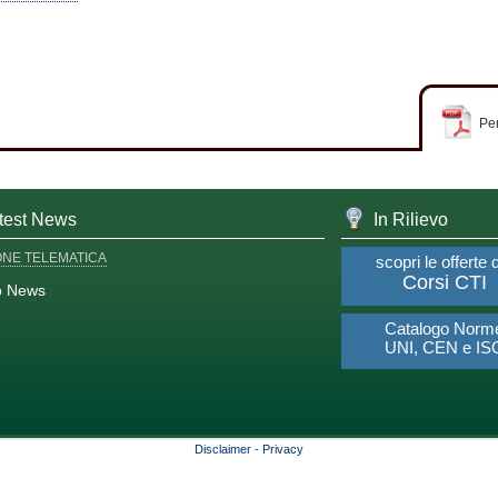
Per
test News
In Rilievo
ONE TELEMATICA
scopri le offerte 
Corsi CTI
o News
Catalogo Norm
UNI, CEN e IS
Disclaimer
-
Privacy