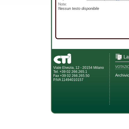
Note:
Nessun testo disponibile
La
VOTAZI
Viale Elvezia, 12 - 20154 Milano
Tel. +39 02 266.265.1
Archivi
Fax +39 02 266.265.50
P.IVA 11494010157