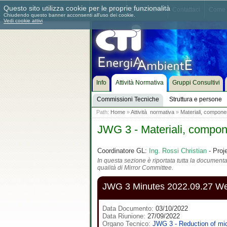
Questo sito utilizza cookie per le proprie funzionalità
Chi siamo
Dove siamo
Contattaci
Come 
Chiudendo questo banner acconsenti all'uso dei cookie.
Vedi cookie attivi
Info
Attività Normativa
Gruppi Consultivi
Commissioni Tecniche
Struttura e persone
Path:
Home
»
Attività normativa
»
Materiali, component
JWG 3 - Materiali, componen
Coordinatore GL:
Ing. Rossi Christian
- Proj
In questa sezione è riportata tutta la documentaz
qualità di Mirror Committee.
JWG 3 Minutes 2022.09.27 W
Data Documento:
03/10/2022
Data Riunione:
27/09/2022
Organo Tecnico:
JWG 3 - Reduction of mi