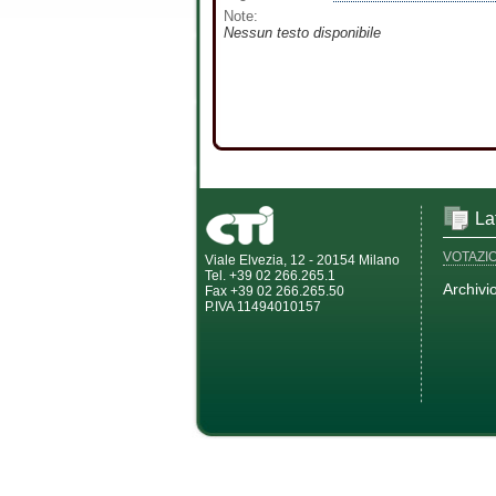
Note:
Nessun testo disponibile
La
VOTAZI
Viale Elvezia, 12 - 20154 Milano
Tel. +39 02 266.265.1
Archivi
Fax +39 02 266.265.50
P.IVA 11494010157