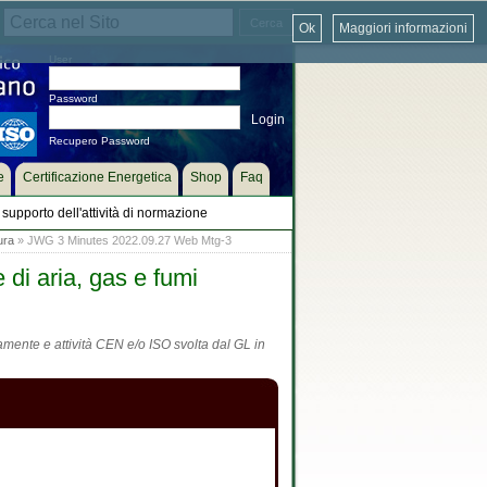
Ok
Maggiori informazioni
User
Password
Recupero Password
e
Certificazione Energetica
Shop
Faq
supporto dell'attività di normazione
ura
» JWG 3 Minutes 2022.09.27 Web Mtg-3
 di aria, gas e fumi
tamente e attività CEN e/o ISO svolta dal GL in