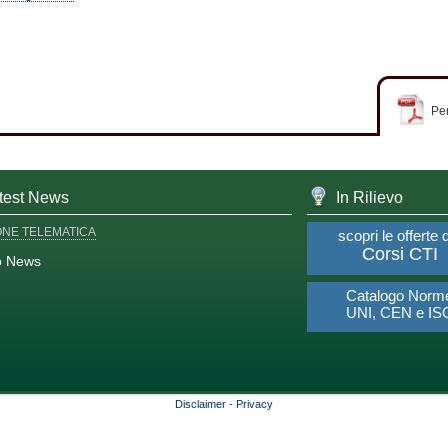
Per
test News
In Rilievo
ONE TELEMATICA
scopri le offerte 
Corsi CTI
o News
Catalogo Norm
UNI, CEN e IS
Disclaimer
-
Privacy