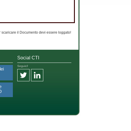
 scaricare il Documento devi essere loggato!
Social CTI
Seguici!
dei
e
O