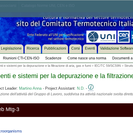
associarsi
Catalogo Norme UNI, CEN e ISO
Legislazione
Ricerca
Pubblicazioni
Corsi
Eventi
Validazione Softwar
Riunioni CTI-CEN-ISO
Scadenze
Come nasce una norma
Documenti a 
i e sistemi per la depurazione e la filtrazione di aria, gas e fumi
»
IEC/TC 59/SC59N
»
Strutt
ti e sistemi per la depurazione e la filtrazione
ect Leader:
Martino Anna
- Project Assistant:
N.D.
-
ione dell'attività del Gruppo di Lavoro, suddivisa tra attività nazionale svolta diret
eb Mtg-3
croorganisms