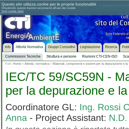
Questo sito utilizza cookie per le proprie funzionalità
Chi siamo
Dove siamo
Contattaci
Come associarsi
Catalogo Norme UN
Chiudendo questo banner acconsenti all'uso dei cookie.
Vedi cookie attivi
Info
Attività Normativa
Gruppi Consultivi
Legislazione
Ricerca
Pubb
Commissioni Tecniche
Struttura e persone
Riunioni CTI-CEN-ISO
Sca
Path:
Home
»
Attività normativa
»
Materiali, componenti e sistemi per la depurazione e la f
IEC/TC 59/SC59N - Mate
per la depurazione e la 
Coordinatore GL:
Ing. Rossi C
Anna
- Project Assistant:
N.D.