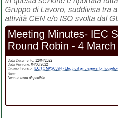
In questa sezione è riportata tutta
Gruppo di Lavoro, suddivisa tra at
attività CEN e/o ISO svolta dal GL
Meeting Minutes- IEC 
Round Robin - 4 Marc
Data Documento:
12/04/2022
Data Riunione:
04/03/2022
Organo Tecnico:
IEC/TC 59/SC59N - Electrical air cleaners for househol
Note:
Nessun testo disponibile