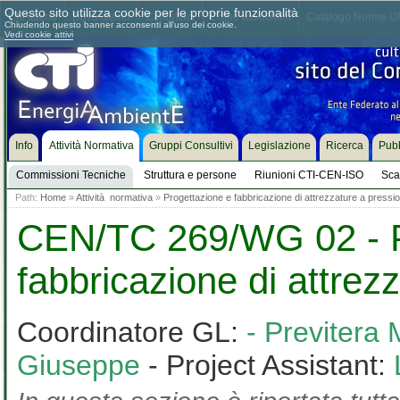
Questo sito utilizza cookie per le proprie funzionalità
Chi siamo
Dove siamo
Contattaci
Come associarsi
Catalogo Norme UN
Chiudendo questo banner acconsenti all'uso dei cookie.
Vedi cookie attivi
Info
Attività Normativa
Gruppi Consultivi
Legislazione
Ricerca
Pubb
Commissioni Tecniche
Struttura e persone
Riunioni CTI-CEN-ISO
Sca
Path:
Home
»
Attività normativa
»
Progettazione e fabbricazione di attrezzature a pressi
CEN/TC 269/WG 02 - P
fabbricazione di attrez
Coordinatore GL:
- Previtera
Giuseppe
- Project Assistant: