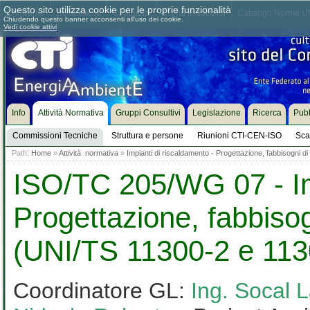
Questo sito utilizza cookie per le proprie funzionalità
Chi siamo
Dove siamo
Contattaci
Come associarsi
Catalogo Norme UN
Chiudendo questo banner acconsenti all'uso dei cookie.
Vedi cookie attivi
Info
Attività Normativa
Gruppi Consultivi
Legislazione
Ricerca
Pubb
Commissioni Tecniche
Struttura e persone
Riunioni CTI-CEN-ISO
Sca
Path:
Home
»
Attività normativa
»
Impianti di riscaldamento - Progettazione, fabbisogni 
ISO/TC 205/WG 07 - Imp
Progettazione, fabbisog
(UNI/TS 11300-2 e 113
Coordinatore GL:
Ing. Socal 