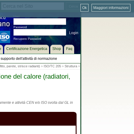
Ok
Maggiori informazioni
User
Password
Recupero Password
e
Certificazione Energetica
Shop
Faq
supporto dell'attività di normazione
tto, parete, strisce radianti)
»
ISO/TC 205
»
Struttura
»
e del calore (radiatori,
tamente e attività CEN e/o ISO svolta dal GL in