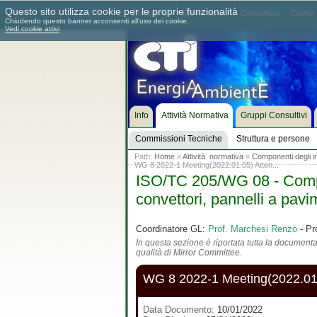
Questo sito utilizza cookie per le proprie funzionalità
Chi siamo
Dove siamo
Contattaci
Come 
Chiudendo questo banner acconsenti all'uso dei cookie.
Vedi cookie attivi
Info
Attività Normativa
Gruppi Consultivi
Commissioni Tecniche
Struttura e persone
Path:
Home
»
Attività normativa
»
Componenti degli imp
WG 8 2022-1 Meeting(2022.01.05) Atten...
ISO/TC 205/WG 08 - Compone
convettori, pannelli a pavim
Coordinatore GL:
Prof. Marchesi Renzo
- Pr
In questa sezione è riportata tutta la documentaz
qualità di Mirror Committee.
WG 8 2022-1 Meeting(2022.01.
Data Documento:
10/01/2022