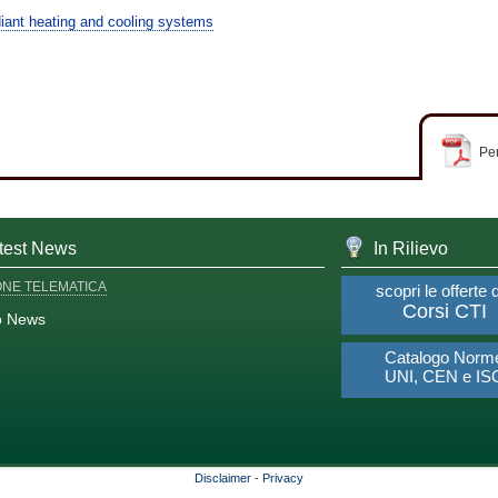
ant heating and cooling systems
Per
test News
In Rilievo
ONE TELEMATICA
scopri le offerte 
Corsi CTI
o News
Catalogo Norm
UNI, CEN e IS
Disclaimer
-
Privacy