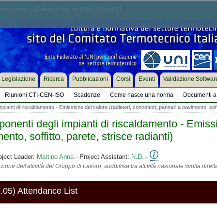
associarsi
Catalogo Norme UNI, CEN e ISO
Legislazione
Ricerca
Pubblicazioni
Corsi
Eventi
Validazione Softwar
Riunioni CTI-CEN-ISO
Scadenze
Come nasce una norma
Documenti a 
ianti di riscaldamento - Emissione del calore (radiatori, convettori, pannelli a pavimento, soffi
nti degli impianti di riscaldamento - Emission
ento, soffitto, parete, strisce radianti)
oject Leader:
Martino Anna
- Project Assistant:
N.D.
-
ione dell'attività del Gruppo di Lavoro, suddivisa tra attività nazionale svolta diret
05) Attendance List