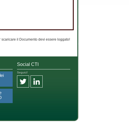
 scaricare il Documento devi essere loggato!
Social CTI
Seguici!
dei
e
O