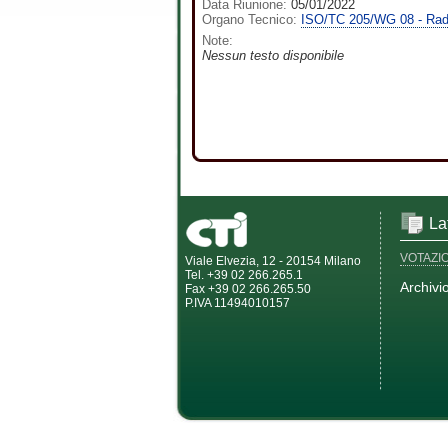
Data Riunione:
05/01/2022
Organo Tecnico:
ISO/TC 205/WG 08 - Radi
Note:
Nessun testo disponibile
La
VOTAZI
Viale Elvezia, 12 - 20154 Milano
Tel. +39 02 266.265.1
Archivi
Fax +39 02 266.265.50
P.IVA 11494010157