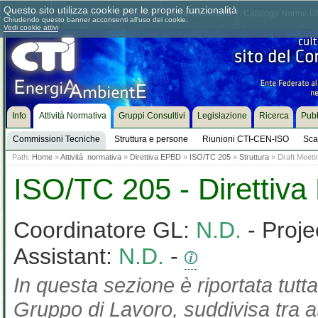
Questo sito utilizza cookie per le proprie funzionalità
Chi siamo
Dove siamo
Contattaci
Come associarsi
Catalogo Norme UN
Chiudendo questo banner acconsenti all'uso dei cookie.
Vedi cookie attivi
Info
Attività Normativa
Gruppi Consultivi
Legislazione
Ricerca
Pubb
Commissioni Tecniche
Struttura e persone
Riunioni CTI-CEN-ISO
Sca
Path:
Home
»
Attività normativa
»
Direttiva EPBD
»
ISO/TC 205
»
Struttura
» Draft Meetin
ISO/TC 205 - Direttiv
Coordinatore GL:
N.D.
- Proje
Assistant:
N.D.
-
In questa sezione è riportata tutta
Gruppo di Lavoro, suddivisa tra at