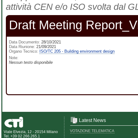
attività CEN e/o ISO svolta dal GL
Draft Meeting Report_Vi
Data Documento:
28/10/2021
Data Riunione:
21/09/2021
Organo Tecnico:
ISO/TC 205 - Building environment design
Note:
Nessun testo disponibile
Latest News
VOTAZIONE TELEMATICA
Viale Elvezia, 12 - 20154 Milano
Tel. +39 02 266.265.1