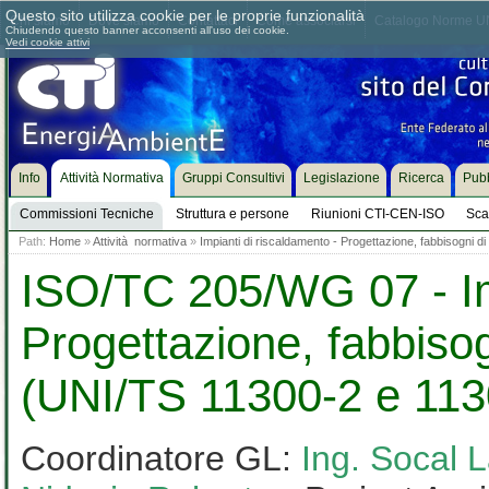
Questo sito utilizza cookie per le proprie funzionalità
Chi siamo
Dove siamo
Contattaci
Come associarsi
Catalogo Norme UN
Chiudendo questo banner acconsenti all'uso dei cookie.
Vedi cookie attivi
Info
Attività Normativa
Gruppi Consultivi
Legislazione
Ricerca
Pubb
Commissioni Tecniche
Struttura e persone
Riunioni CTI-CEN-ISO
Sca
Path:
Home
»
Attività normativa
»
Impianti di riscaldamento - Progettazione, fabbisogni 
ISO/TC 205/WG 07 - Imp
Progettazione, fabbisog
(UNI/TS 11300-2 e 113
Coordinatore GL:
Ing. Socal 