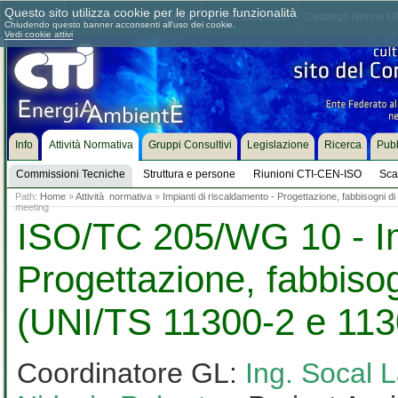
Questo sito utilizza cookie per le proprie funzionalità
Chi siamo
Dove siamo
Contattaci
Come associarsi
Catalogo Norme UN
Chiudendo questo banner acconsenti all'uso dei cookie.
Vedi cookie attivi
Info
Attività Normativa
Gruppi Consultivi
Legislazione
Ricerca
Pubb
Commissioni Tecniche
Struttura e persone
Riunioni CTI-CEN-ISO
Sca
Path:
Home
»
Attività normativa
»
Impianti di riscaldamento - Progettazione, fabbisogni 
meeting
ISO/TC 205/WG 10 - Imp
Progettazione, fabbisog
(UNI/TS 11300-2 e 113
Coordinatore GL:
Ing. Socal 