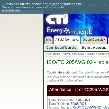
Questo sito utilizza cookie per le proprie funzionalità
Chi siamo
Dove siamo
Contattaci
Come 
Chiudendo questo banner acconsenti all'uso dei cookie.
Vedi cookie attivi
Info
Attività Normativa
Gruppi Consultivi
Commissioni Tecniche
Struttura e persone
Path:
Home
»
Attività normativa
»
Isolanti e isolamen
ISO/TC 205/WG 02 - Isolant
Coordinatore GL:
prof. Corrado Vincenzo
- P
In questa sezione è riportata tutta la documentaz
qualità di Mirror Committee.
Attendance list of TC205 WG2
Data Documento:
06/09/2021
Data Riunione:
30/08/2021
Organo Tecnico:
ISO/TC 205/WG 02 - Desig