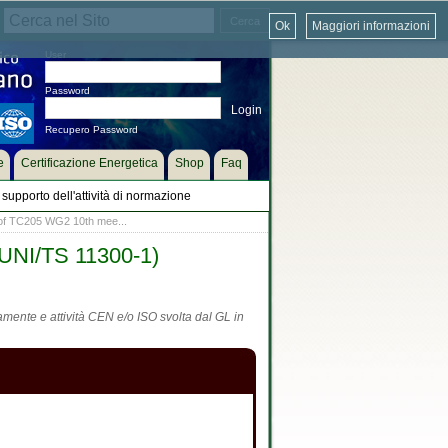
Ok
Maggiori informazioni
User
Password
Recupero Password
e
Certificazione Energetica
Shop
Faq
supporto dell'attività di normazione
 of TC205 WG2 10th mee...
 (UNI/TS 11300-1)
tamente e attività CEN e/o ISO svolta dal GL in