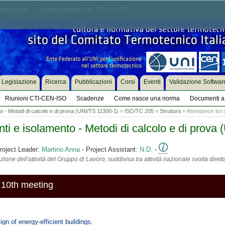
associarsi
Catalogo Norme UNI, CEN e ISO
Legislazione
Ricerca
Pubblicazioni
Corsi
Eventi
Validazione Softwar
Riunioni CTI-CEN-ISO
Scadenze
Come nasce una norma
Documenti a 
to - Metodi di calcolo e di prova (UNI/TS 11300-1)
»
ISO/TC 205
»
Struttura
» Attendance list
i e isolamento - Metodi di calcolo e di prova
roject Leader:
Martino Anna
- Project Assistant:
N.D.
-
ione dell'attività del Gruppo di Lavoro, suddivisa tra attività nazionale svolta diret
 10th meeting
n of energy-efficient buildings.