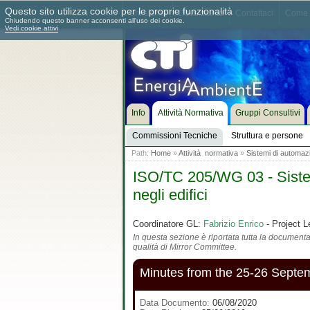
Questo sito utilizza cookie per le proprie funzionalità
Chi siamo
Dove siamo
Contattaci
Come 
Chiudendo questo banner acconsenti all'uso dei cookie.
Vedi cookie attivi
Info
Attività Normativa
Gruppi Consultivi
Commissioni Tecniche
Struttura e persone
Path:
Home
»
Attività normativa
»
Sistemi di automazio
ISO/TC 205/WG 03 - Sistemi
negli edifici
Coordinatore GL:
Fabrizio Enrico
- Project L
In questa sezione è riportata tutta la documentaz
qualità di Mirror Committee.
Minutes from the 25-26 Septe
Data Documento:
06/08/2020