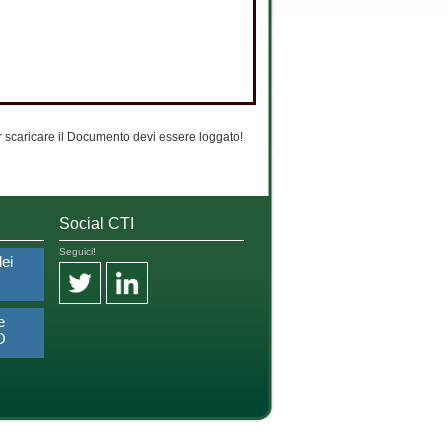
 scaricare il Documento devi essere loggato!
Social CTI
Seguici!
dei
e
O