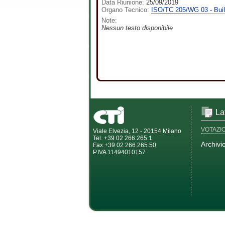
Data Riunione:
25/09/2019
Organo Tecnico:
ISO/TC 205/WG 03 - Buil
Note:
Nessun testo disponibile
La
VOTAZI
Viale Elvezia, 12 - 20154 Milano
Tel. +39 02 266.265.1
Archivi
Fax +39 02 266.265.50
P.IVA 11494010157