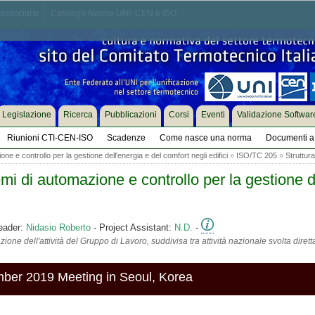
associarsi
Catalogo Norme UNI, CEN e ISO
Legislazione
Ricerca
Pubblicazioni
Corsi
Eventi
Validazione Softwar
Riunioni CTI-CEN-ISO
Scadenze
Come nasce una norma
Documenti a 
ne e controllo per la gestione dell'energia e del comfort negli edifici
»
ISO/TC 205
»
Struttura
 di automazione e controllo per la gestione de
eader:
Nidasio Roberto
- Project Assistant:
N.D.
-
ione dell'attività del Gruppo di Lavoro, suddivisa tra attività nazionale svolta diret
mber 2019 Meeting in Seoul, Korea