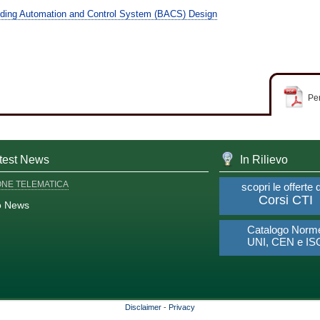
ding Automation and Control System (BACS) Design
Per
test News
In Rilievo
ONE TELEMATICA
scopri le offerte 
Corsi CTI
o News
Catalogo Norm
UNI, CEN e IS
Disclaimer
-
Privacy