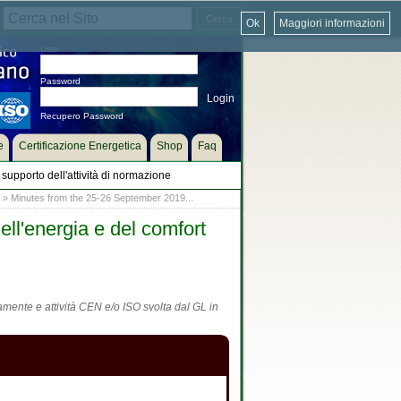
Ok
Maggiori informazioni
User
Password
Recupero Password
e
Certificazione Energetica
Shop
Faq
supporto dell'attività di normazione
» Minutes from the 25-26 September 2019...
ll'energia e del comfort
tamente e attività CEN e/o ISO svolta dal GL in