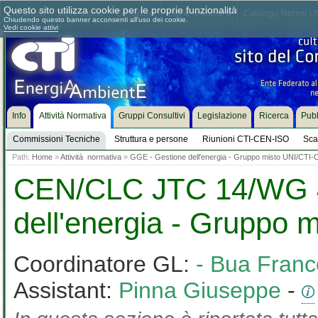
Questo sito utilizza cookie per le proprie funzionalità
Chi siamo
Dove siamo
Contattaci
Come associarsi
Catalogo Norme UN
Chiudendo questo banner acconsenti all'uso dei cookie.
Vedi cookie attivi
Info
Attività Normativa
Gruppi Consultivi
Legislazione
Ricerca
Pubb
Commissioni Tecniche
Struttura e persone
Riunioni CTI-CEN-ISO
Sca
Path:
Home
»
Attività normativa
»
GGE - Gestione dell'energia - Gruppo misto UNI/CTI-
CEN/CLC JTC 14/WG 4
dell'energia - Gruppo 
Coordinatore GL:
- Bua Franc
Assistant:
Pinna Giuseppe
-