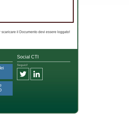
 scaricare il Documento devi essere loggato!
Social CTI
Seguici!
dei
e
O