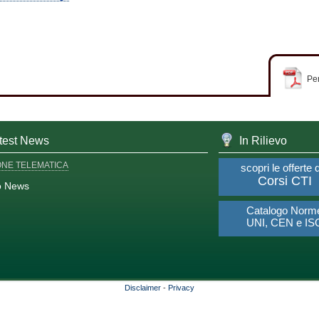
Per
test News
In Rilievo
ONE TELEMATICA
scopri le offerte 
Corsi CTI
o News
Catalogo Norm
UNI, CEN e IS
Disclaimer
-
Privacy