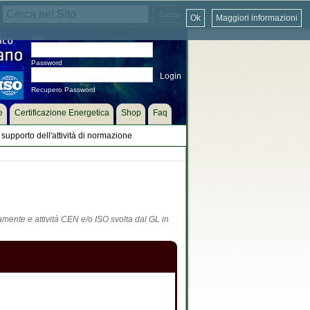
Ok
Maggiori informazioni
User
Password
Recupero Password
e
Certificazione Energetica
Shop
Faq
supporto dell'attività di normazione
tamente e attività CEN e/o ISO svolta dal GL in