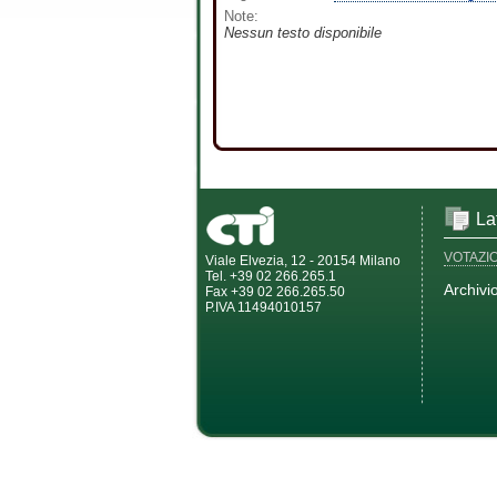
Note:
Nessun testo disponibile
La
VOTAZI
Viale Elvezia, 12 - 20154 Milano
Tel. +39 02 266.265.1
Archivi
Fax +39 02 266.265.50
P.IVA 11494010157