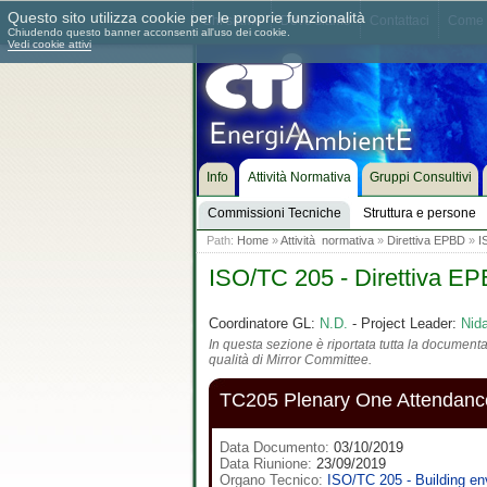
Questo sito utilizza cookie per le proprie funzionalità
Chi siamo
Dove siamo
Contattaci
Come 
Chiudendo questo banner acconsenti all'uso dei cookie.
Vedi cookie attivi
Info
Attività Normativa
Gruppi Consultivi
Commissioni Tecniche
Struttura e persone
Path:
Home
»
Attività normativa
»
Direttiva EPBD
»
I
ISO/TC 205 - Direttiva E
Coordinatore GL:
N.D.
- Project Leader:
Nid
In questa sezione è riportata tutta la documentaz
qualità di Mirror Committee.
TC205 Plenary One Attendanc
Data Documento:
03/10/2019
Data Riunione:
23/09/2019
Organo Tecnico:
ISO/TC 205 - Building en