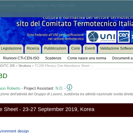
associarsi
Catalogo Norme UNI, CEN e ISO
Legislazione
Ricerca
Pubblicazioni
Corsi
Eventi
Validazione Softwar
Riunioni CTI-CEN-ISO
Scadenze
Come nasce una norma
Documenti a 
SO/TC 205
»
Struttura
» TC205 Plenary One Attendance Sheet -...
PBD
asio Roberto
- Project Assistant:
N.D.
-
ione dell'attività del Gruppo di Lavoro, suddivisa tra attività nazionale svolta diret
e Sheet - 23-27 September 2019, Korea
vironment design