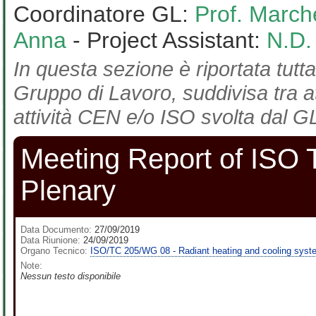
Coordinatore GL:
Prof. March
Anna
- Project Assistant:
N.D.
In questa sezione è riportata tutta
Gruppo di Lavoro, suddivisa tra at
attività CEN e/o ISO svolta dal GL
Meeting Report of ISO
Plenary
Data Documento:
27/09/2019
Data Riunione:
24/09/2019
Organo Tecnico:
ISO/TC 205/WG 08 - Radiant heating and cooling sys
Note:
Nessun testo disponibile