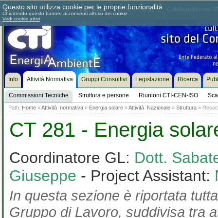
Questo sito utilizza cookie per le proprie funzionalità
Chi siamo
Dove siamo
Contattaci
Come associarsi
Catalogo Norme UN
Chiudendo questo banner acconsenti all'uso dei cookie.
Vedi cookie attivi
Info
Attività Normativa
Gruppi Consultivi
Legislazione
Ricerca
Pubb
Commissioni Tecniche
Struttura e persone
Riunioni CTI-CEN-ISO
Sca
Path:
Home
»
Attività normativa
»
Energia solare
»
Attività Nazionale
»
Struttura
» Resoco
CT 281 - Energia solar
Coordinatore GL:
Dott. Sabate
Giuseppe
- Project Assistant:
In questa sezione è riportata tutta
Gruppo di Lavoro, suddivisa tra at