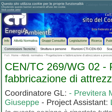
Questo sito utilizza cookie per le proprie funzionalità
Chi siamo
Dove siamo
Contattaci
Come associarsi
Catalogo Norme UN
Chiudendo questo banner acconsenti all'uso dei cookie.
Vedi cookie attivi
Info
Attività Normativa
Gruppi Consultivi
Legislazione
Ricerca
Pubb
Commissioni Tecniche
Struttura e persone
Riunioni CTI-CEN-ISO
Sca
Path:
Home
»
Attività normativa
»
Progettazione e fabbricazione di attrezzature a pressi
CEN/TC 269/WG 02 - P
fabbricazione di attrez
Coordinatore GL:
- Previtera
Giuseppe
- Project Assistant: