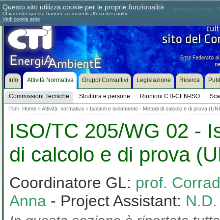
Questo sito utilizza cookie per le proprie funzionalità
Chi siamo
Dove siamo
Contattaci
Come associarsi
Catalogo Norme UN
Chiudendo questo banner acconsenti all'uso dei cookie.
Vedi cookie attivi
Info
Attività Normativa
Gruppi Consultivi
Legislazione
Ricerca
Pubb
Commissioni Tecniche
Struttura e persone
Riunioni CTI-CEN-ISO
Sca
Path:
Home
»
Attività normativa
»
Isolanti e isolamento - Metodi di calcolo e di prova (U
ISO/TC 205/WG 02 - Iso
di calcolo e di prova (
Coordinatore GL:
prof. Corra
Anna
- Project Assistant:
N.D.