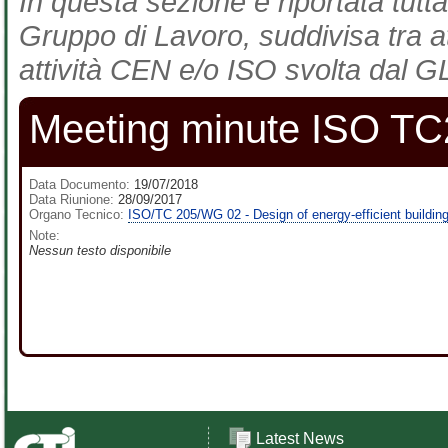
In questa sezione è riportata tutta
Gruppo di Lavoro, suddivisa tra at
attività CEN e/o ISO svolta dal GL
Meeting minute ISO T
Data Documento:
19/07/2018
Data Riunione:
28/09/2017
Organo Tecnico:
ISO/TC 205/WG 02 - Design of energy-efficient buildin
Note:
Nessun testo disponibile
Latest News