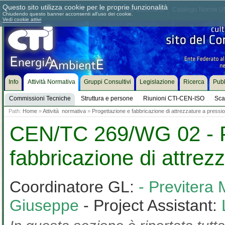
Questo sito utilizza cookie per le proprie funzionalità
Chi siamo
Dove siamo
Contattaci
Come associarsi
Catalogo Norme UN
Chiudendo questo banner acconsenti all'uso dei cookie.
Vedi cookie attivi
Info
Attività Normativa
Gruppi Consultivi
Legislazione
Ricerca
Pubb
Commissioni Tecniche
Struttura e persone
Riunioni CTI-CEN-ISO
Sca
Path:
Home
»
Attività normativa
»
Progettazione e fabbricazione di attrezzature a pressi
CEN/TC 269/WG 02 - P
fabbricazione di attrez
Coordinatore GL:
- Previtera
Giuseppe
- Project Assistant: