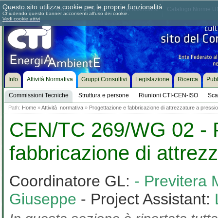
Questo sito utilizza cookie per le proprie funzionalità
Chi siamo
Dove siamo
Contattaci
Come associarsi
Catalogo Norme UN
Chiudendo questo banner acconsenti all'uso dei cookie.
Vedi cookie attivi
Info
Attività Normativa
Gruppi Consultivi
Legislazione
Ricerca
Pubb
Commissioni Tecniche
Struttura e persone
Riunioni CTI-CEN-ISO
Sca
Path:
Home
»
Attività normativa
»
Progettazione e fabbricazione di attrezzature a pressi
CEN/TC 269/WG 02 - P
fabbricazione di attrez
Coordinatore GL:
- Previtera
Giuseppe
- Project Assistant: