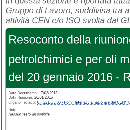
In questa sezione è riportata tutta
Gruppo di Lavoro, suddivisa tra at
attività CEN e/o ISO svolta dal GL
Resoconto della riunion
petrolchimici e per oli min
del 20 gennaio 2016 -
Data Documento:
17/03/2016
Data Riunione:
20/01/2016
Organo Tecnico:
CT 221/GL 03 - Forni  Interfaccia nazionale del CEN/
Note:
Nessun testo disponibile