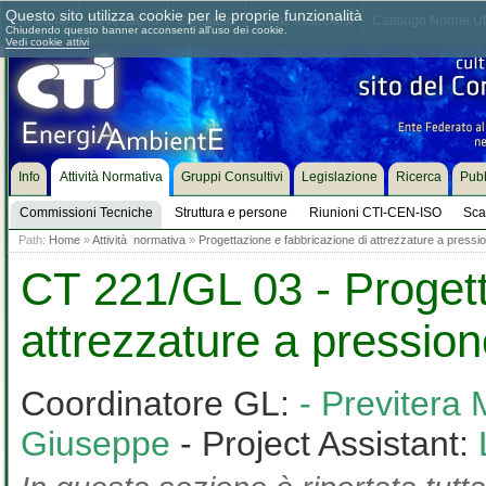
Questo sito utilizza cookie per le proprie funzionalità
Chi siamo
Dove siamo
Contattaci
Come associarsi
Catalogo Norme UN
Chiudendo questo banner acconsenti all'uso dei cookie.
Vedi cookie attivi
Info
Attività Normativa
Gruppi Consultivi
Legislazione
Ricerca
Pubb
Commissioni Tecniche
Struttura e persone
Riunioni CTI-CEN-ISO
Sca
Path:
Home
»
Attività normativa
»
Progettazione e fabbricazione di attrezzature a pressi
CT 221/GL 03 - Progett
attrezzature a pressio
Coordinatore GL:
- Previtera
Giuseppe
- Project Assistant: