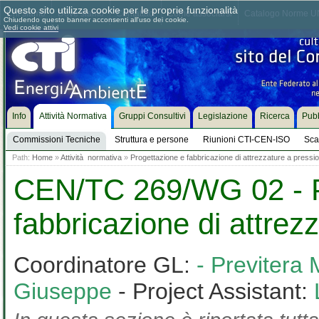
Questo sito utilizza cookie per le proprie funzionalità
Chi siamo
Dove siamo
Contattaci
Come associarsi
Catalogo Norme UN
Chiudendo questo banner acconsenti all'uso dei cookie.
Vedi cookie attivi
Info
Attività Normativa
Gruppi Consultivi
Legislazione
Ricerca
Pubb
Commissioni Tecniche
Struttura e persone
Riunioni CTI-CEN-ISO
Sca
Path:
Home
»
Attività normativa
»
Progettazione e fabbricazione di attrezzature a pressi
CEN/TC 269/WG 02 - P
fabbricazione di attrez
Coordinatore GL:
- Previtera
Giuseppe
- Project Assistant: