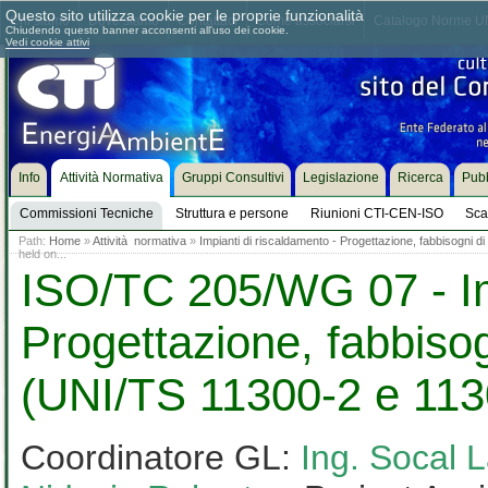
Questo sito utilizza cookie per le proprie funzionalità
Chi siamo
Dove siamo
Contattaci
Come associarsi
Catalogo Norme UN
Chiudendo questo banner acconsenti all'uso dei cookie.
Vedi cookie attivi
Info
Attività Normativa
Gruppi Consultivi
Legislazione
Ricerca
Pubb
Commissioni Tecniche
Struttura e persone
Riunioni CTI-CEN-ISO
Sca
Path:
Home
»
Attività normativa
»
Impianti di riscaldamento - Progettazione, fabbisogni 
held on...
ISO/TC 205/WG 07 - Imp
Progettazione, fabbisog
(UNI/TS 11300-2 e 113
Coordinatore GL:
Ing. Socal 