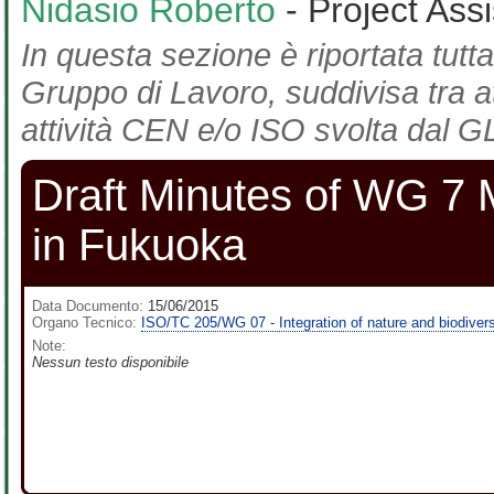
Nidasio Roberto
- Project Ass
In questa sezione è riportata tutta
Gruppo di Lavoro, suddivisa tra at
attività CEN e/o ISO svolta dal GL
Draft Minutes of WG 7 
in Fukuoka
Data Documento:
15/06/2015
Organo Tecnico:
ISO/TC 205/WG 07 - Integration of nature and biodiversi
Note:
Nessun testo disponibile