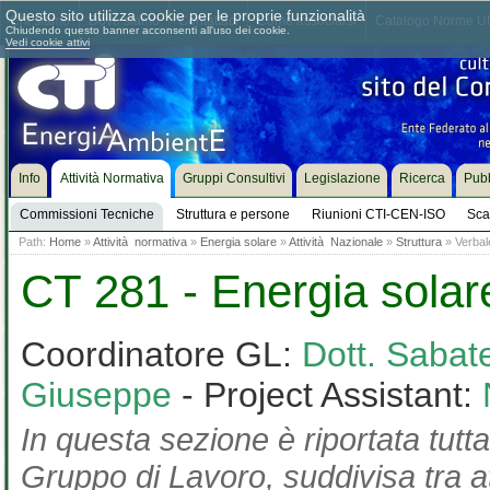
Questo sito utilizza cookie per le proprie funzionalità
Chi siamo
Dove siamo
Contattaci
Come associarsi
Catalogo Norme UN
Chiudendo questo banner acconsenti all'uso dei cookie.
Vedi cookie attivi
Info
Attività Normativa
Gruppi Consultivi
Legislazione
Ricerca
Pubb
Commissioni Tecniche
Struttura e persone
Riunioni CTI-CEN-ISO
Sca
Path:
Home
»
Attività normativa
»
Energia solare
»
Attività Nazionale
»
Struttura
» Verbale
CT 281 - Energia solar
Coordinatore GL:
Dott. Sabate
Giuseppe
- Project Assistant:
In questa sezione è riportata tutta
Gruppo di Lavoro, suddivisa tra at