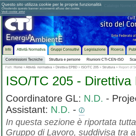
Questo sito utilizza cookie per le proprie funzionalità
Chi siamo
Dove siamo
Contattaci
Come associarsi
Catalogo Norme UN
Chiudendo questo banner acconsenti all'uso dei cookie.
Vedi cookie attivi
Info
Attività Normativa
Gruppi Consultivi
Legislazione
Ricerca
Pubb
Commissioni Tecniche
Struttura e persone
Riunioni CTI-CEN-ISO
Sca
Path:
Home
»
Attività normativa
»
Direttiva EPBD
»
ISO/TC 205
»
Struttura
» Report of S
ISO/TC 205 - Direttiv
Coordinatore GL:
N.D.
- Proje
Assistant:
N.D.
-
In questa sezione è riportata tutta
Gruppo di Lavoro, suddivisa tra at