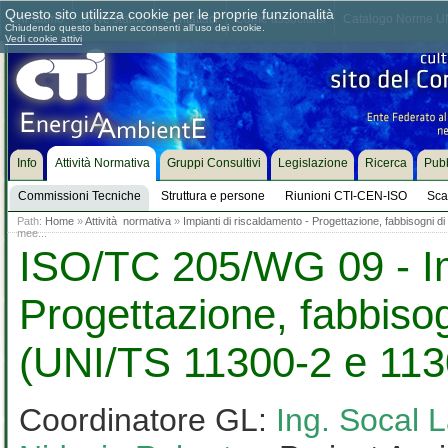
Questo sito utilizza cookie per le proprie funzionalità
Chi siamo
Dove siamo
Contattaci
Come associarsi
Catalogo Norme UN
Chiudendo questo banner acconsenti all'uso dei cookie.
Vedi cookie attivi
Info
Attività Normativa
Gruppi Consultivi
Legislazione
Ricerca
Pubb
Commissioni Tecniche
Struttura e persone
Riunioni CTI-CEN-ISO
Sca
Path:
Home
»
Attività normativa
»
Impianti di riscaldamento - Progettazione, fabbisogni 
mee...
ISO/TC 205/WG 09 - Imp
Progettazione, fabbisog
(UNI/TS 11300-2 e 113
Coordinatore GL:
Ing. Socal 