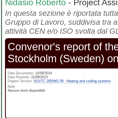
Nidasio Roberto
- Project Ass
In questa sezione è riportata tutta
Gruppo di Lavoro, suddivisa tra at
attività CEN e/o ISO svolta dal GL
Convenor's report of t
Stockholm (Sweden) on
Data Documento:
11/09/2014
Data Riunione:
11/09/2013
Organo Tecnico:
ISO/TC 205/WG 09 - Heating and cooling systems
Note:
Nessun testo disponibile