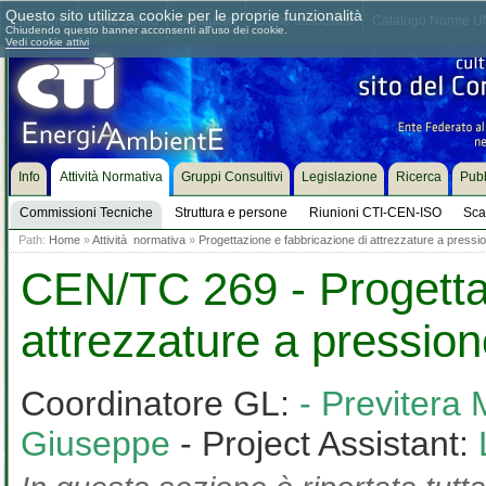
Questo sito utilizza cookie per le proprie funzionalità
Chi siamo
Dove siamo
Contattaci
Come associarsi
Catalogo Norme UN
Chiudendo questo banner acconsenti all'uso dei cookie.
Vedi cookie attivi
Info
Attività Normativa
Gruppi Consultivi
Legislazione
Ricerca
Pubb
Commissioni Tecniche
Struttura e persone
Riunioni CTI-CEN-ISO
Sca
Path:
Home
»
Attività normativa
»
Progettazione e fabbricazione di attrezzature a pressi
CEN/TC 269 - Progettaz
attrezzature a pressio
Coordinatore GL:
- Previtera
Giuseppe
- Project Assistant: