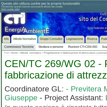
Questo sito utilizza cookie per le proprie funzionalità
Chi siamo
Dove siamo
Contattaci
Come associarsi
Catalogo Norme UN
Chiudendo questo banner acconsenti all'uso dei cookie.
Vedi cookie attivi
Info
Attività Normativa
Gruppi Consultivi
Legislazione
Ricerca
Pubb
Commissioni Tecniche
Struttura e persone
Riunioni CTI-CEN-ISO
Sca
Path:
Home
»
Attività normativa
»
Progettazione e fabbricazione di attrezzature a pressi
CEN/TC 269/WG 02 - P
fabbricazione di attrez
Coordinatore GL:
- Previtera
Giuseppe
- Project Assistant: