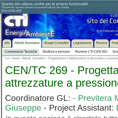
Questo sito utilizza cookie per le proprie funzionalità
Chi siamo
Dove siamo
Contattaci
Come associarsi
Catalogo Norme UN
Chiudendo questo banner acconsenti all'uso dei cookie.
Vedi cookie attivi
Info
Attività Normativa
Gruppi Consultivi
Legislazione
Ricerca
Pubb
Commissioni Tecniche
Struttura e persone
Riunioni CTI-CEN-ISO
Sca
Path:
Home
»
Attività normativa
»
Progettazione e fabbricazione di attrezzature a pressi
CEN/TC 269 - Progettaz
attrezzature a pressio
Coordinatore GL:
- Previtera
Giuseppe
- Project Assistant: