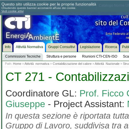
Questo sito utilizza cookie per le proprie funzionalità
Chi siamo
Dove siamo
Contattaci
Come associarsi
Catalogo Norme UN
Chiudendo questo banner acconsenti all'uso dei cookie.
Vedi cookie attivi
Info
Attività Normativa
Gruppi Consultivi
Legislazione
Ricerca
Pubb
Commissioni Tecniche
Struttura e persone
Riunioni CTI-CEN-ISO
Sca
Path:
Home
»
Attività normativa
»
Contabilizzazione del calore
»
Attività Nazionale
»
Stru
CT 271 - Contabilizzaz
Coordinatore GL:
Prof. Ficco 
Giuseppe
- Project Assistant:
In questa sezione è riportata tutta
Gruppo di Lavoro, suddivisa tra at