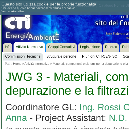
Questo sito utilizza cookie per le proprie funzionalità
Chi siamo
Dove siamo
Contattaci
Come associarsi
Catalogo Norme UN
Chiudendo questo banner acconsenti all'uso dei cookie.
Vedi cookie attivi
Info
Attività Normativa
Gruppi Consultivi
Legislazione
Ricerca
Pubb
Commissioni Tecniche
Struttura e persone
Riunioni CTI-CEN-ISO
Sca
Path:
Home
»
Attività normativa
»
Materiali, componenti e sistemi per la depurazione e la f
JWG 3 - Materiali, comp
depurazione e la filtraz
Coordinatore GL:
Ing. Rossi C
Anna
- Project Assistant:
N.D.