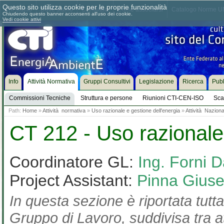
Questo sito utilizza cookie per le proprie funzionalità
Chi siamo
Dove siamo
Contattaci
Come associarsi
Catalogo Norme UN
Chiudendo questo banner acconsenti all'uso dei cookie.
Vedi cookie attivi
Info
Attività Normativa
Gruppi Consultivi
Legislazione
Ricerca
Pubb
Commissioni Tecniche
Struttura e persone
Riunioni CTI-CEN-ISO
Sca
Path:
Home
»
Attività normativa
»
Uso razionale e gestione dell'energia
»
Attività Naziona
CT 212 - Uso razionale 
Coordinatore GL:
Ing. Forni D
Project Assistant:
Pinna Gius
In questa sezione è riportata tutta
Gruppo di Lavoro, suddivisa tra at